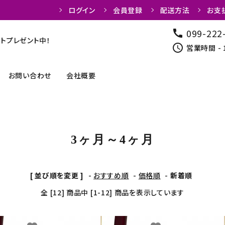
ログイン
会員登録
配送方法
お支
099-222
call
トプレゼント中！
schedule
営業時間 - 
お問い合わせ
会社概要
弓関連商品
カケ
3ヶ月～4ヶ月
弓道着
弦・弦巻
[ 並び順を変更 ]
-
おすすめ順
-
価格順
-
新着順
道場用品
書籍
全 [12] 商品中 [1-12] 商品を表示しています