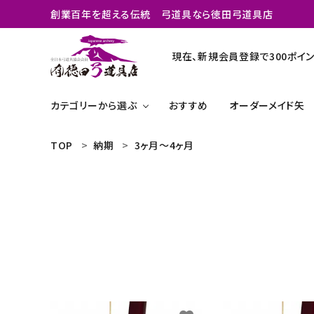
創業百年を超える伝統 弓道具なら徳田弓道具店
現在、新規会員登録で300ポイン
カテゴリーから選ぶ
おすすめ
オーダーメイド矢
TOP
納期
3ヶ月～4ヶ月
search
弓
矢のオーダーメイド
矢関連商品
おすすめ
弓道グッズ
商品カテゴリー
よく購入される商品