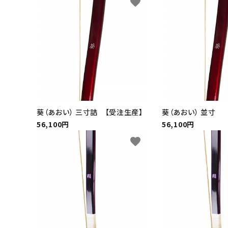
favorite
INFORMATIOM
よくあるご質問
配送方法
お支払方法
プライバシーポリシー
葵（あおい） 三寸詰 【受注生産】
葵（あおい） 並寸
特定商取引法について
56,100円
56,100円
お問い合わせ
favorite
English
ACCOUNT MENU
ようこそ ゲスト 様
meeting_room
person
ログイン
新規会員登録