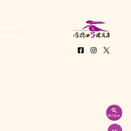
zoom_in
絞り込み