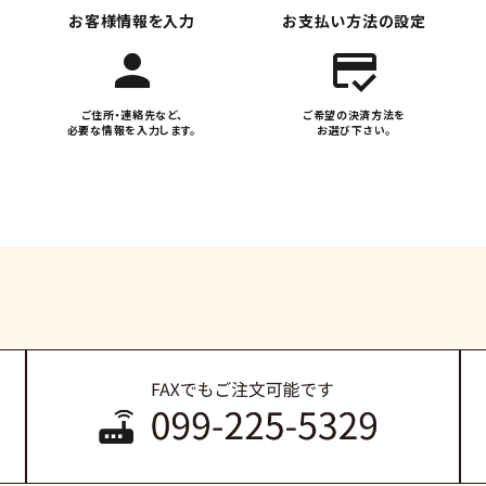
お客様情報を入力
お支払い方法の設定
person
credit_score
ご住所・連絡先など、
ご希望の決済方法を
必要な情報を入力します。
お選び下さい。