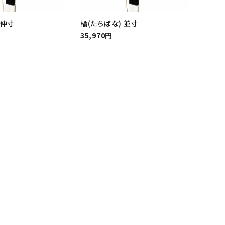
 伸寸
橘(たちばな) 並寸
35,970円