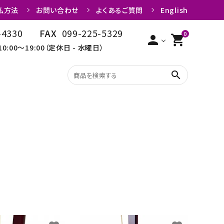
払方法
お問い合わせ
よくあるご質問
English
-4330
FAX
099-225-5329
0
person
shopping_cart
10:00～19:00（定休日 - 水曜日）
search
矢
粉・粉入れ
限定品