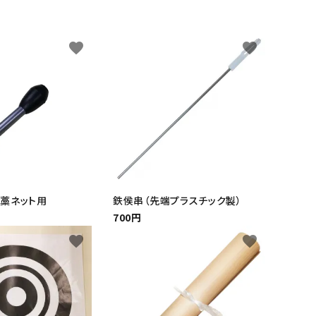
favorite
favorite
藁ネット用
鉄侯串（先端プラスチック製）
700円
favorite
favorite