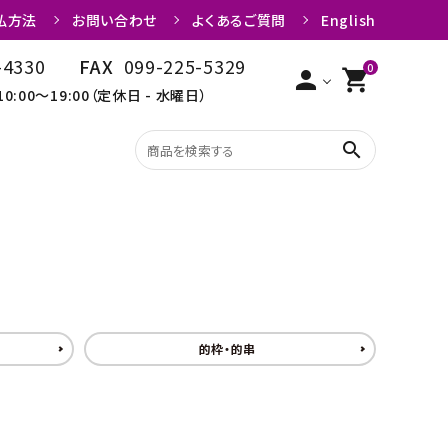
払方法
お問い合わせ
よくあるご質問
English
-4330
FAX
099-225-5329
0
person
shopping_cart
10:00～19:00（定休日 - 水曜日）
search
矢
粉・粉入れ
的枠・的串
限定品