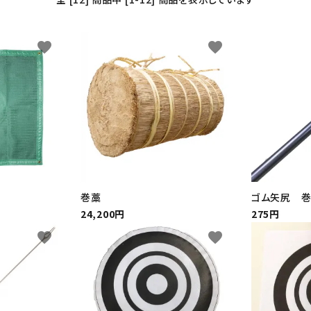
favorite
favorite
巻藁
ゴム矢尻 巻
24,200円
275円
favorite
favorite