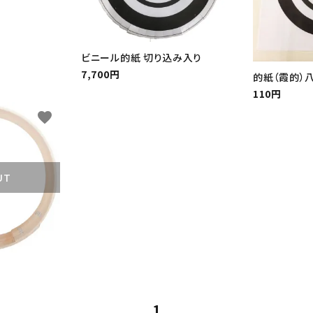
ビニール的紙 切り込み入り
7,700円
的紙（霞的）
110円
favorite
UT
1