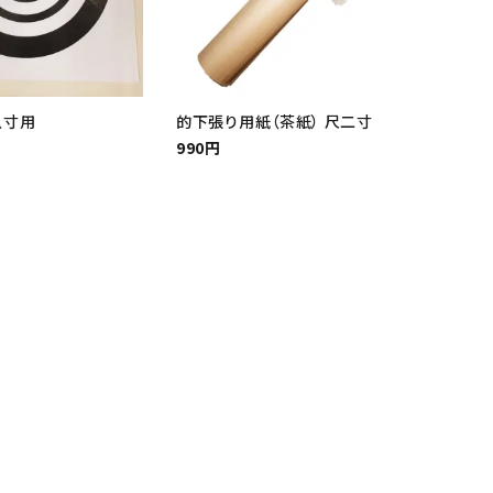
八寸用
的下張り用紙（茶紙） 尺二寸
990円