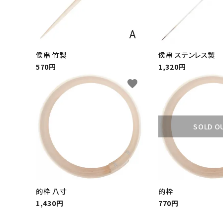
侯串 竹製
侯串 ステンレス製
570円
1,320円
favorite
SOLD O
的枠 八寸
的枠
1,430円
770円