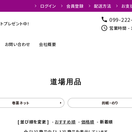
ログイン
会員登録
配送方法
お支
099-222
call
トプレゼント中！
schedule
営業時間 - 
お問い合わせ
会社概要
弓関連商品
カケ
道場用品
弓道着
弦・弦巻
巻藁ネット
的紙・のり
道場用品
書籍
[ 並び順を変更 ]
-
おすすめ順
-
価格順
-
新着順
全 [12] 商品中 [1-12] 商品を表示しています