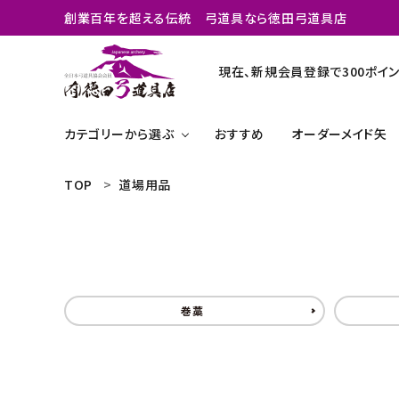
創業百年を超える伝統 弓道具なら徳田弓道具店
現在、新規会員登録で300ポイン
カテゴリーから選ぶ
おすすめ
オーダーメイド矢
TOP
道場用品
search
弓
矢のオーダーメイド
矢関連商品
おすすめ
巻藁
弓道グッズ
商品カテゴリー
よく購入される商品