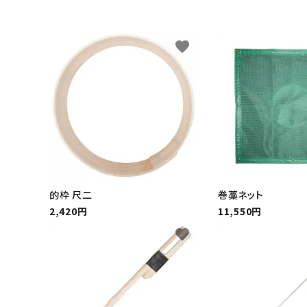
INFORMATIOM
favorite
よくあるご質問
配送方法
お支払方法
プライバシーポリシー
特定商取引法について
お問い合わせ
的枠 尺二
巻藁ネット
2,420円
11,550円
English
favorite
ACCOUNT MENU
ようこそ ゲスト 様
meeting_room
person
ログイン
新規会員登録