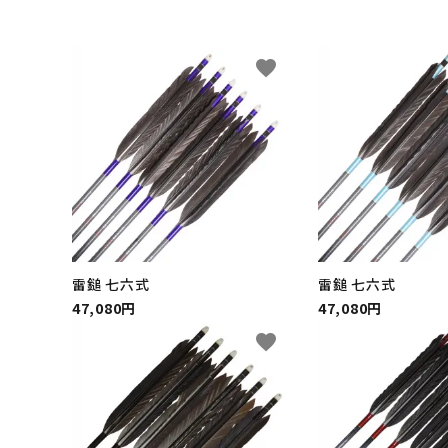
INFORMATIOM
favorite
よくあるご質問
配送方法
お支払方法
プライバシーポリシー
特定商取引法について
お問い合わせ
雷鎚 七六式
雷鎚 七六式
47,080円
47,080円
English
favorite
ACCOUNT MENU
ようこそ ゲスト 様
meeting_room
person
ログイン
新規会員登録