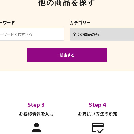
他の商品を探す
ーワード
カテゴリー
検索する
close
Step 3
Step 4
お客様情報を入力
お支払い方法の設定
person
credit_score