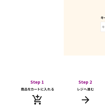
キ
Step 1
Step 2
キーワード
商品をカートに入れる
レジへ進む
add_shopping_cart
arrow_forward