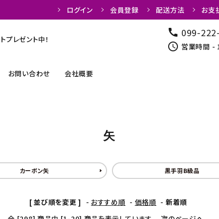
ログイン
会員登録
配送方法
お支
099-222
call
トプレゼント中！
schedule
営業時間 - 
お問い合わせ
会社概要
弓関連商品
カケ
矢
弓道着
弦・弦巻
カーボン矢
黒手羽B級品
道場用品
書籍
[ 並び順を変更 ]
-
おすすめ順
-
価格順
-
新着順
全 [298] 商品中 [1-20] 商品を表示しています
次のページへ