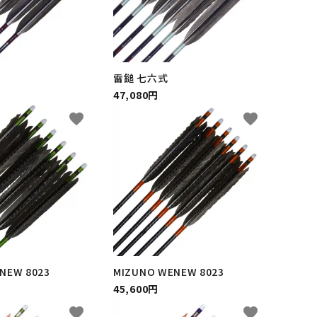
雷鎚 七六式
47,080円
favorite
favorite
NEW 8023
MIZUNO WENEW 8023
45,600円
favorite
favorite