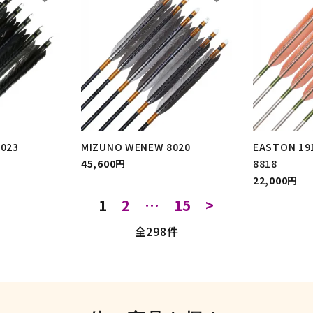
023
MIZUNO WENEW 8020
EASTON 19
45,600円
8818
22,000円
1
2
…
15
>
全298件