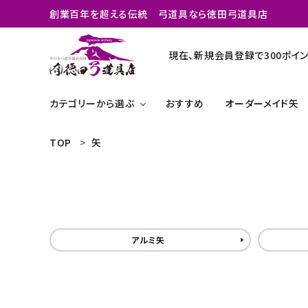
創業百年を超える伝統 弓道具なら徳田弓道具店
現在、新規会員登録で300ポイン
カテゴリーから選ぶ
おすすめ
オーダーメイド矢
TOP
矢
search
弓
矢のオーダーメイド
矢関連商品
おすすめ
アルミ矢
弓道グッズ
商品カテゴリー
よく購入される商品