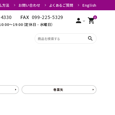
払方法
お問い合わせ
よくあるご質問
English
-4330
FAX
099-225-5329
0
person
shopping_cart
10:00～19:00（定休日 - 水曜日）
search
矢
粉・粉入れ
巻藁矢
限定品