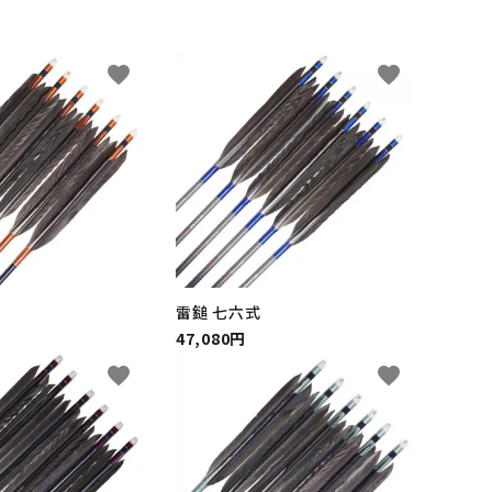
favorite
favorite
雷鎚 七六式
47,080円
favorite
favorite