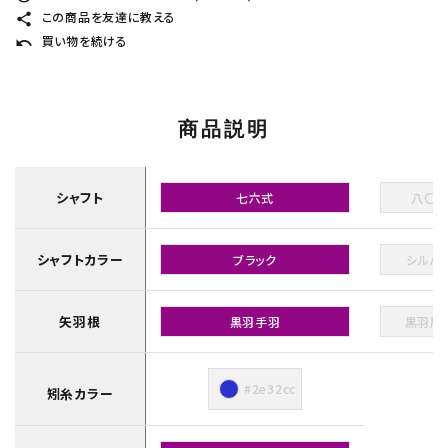
この商品を友達に教える
share
買い物を続ける
undo
商品説明
シャフト
七六式
八〇
シャフトカラー
ブラック
シルバ
矢羽根
黒羽手羽
黒羽尾
#2e32cc
矧糸カラー