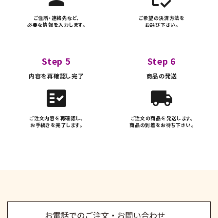
ご住所・連絡先など、
ご希望の決済方法を
必要な情報を入力します。
お選び下さい。
Step 5
Step 6
内容を再確認し完了
商品の発送
fact_check
local_shipping
ご注文内容を再確認し、
ご注文の商品を発送します。
お手続きを完了します。
商品の到着をお待ち下さい。