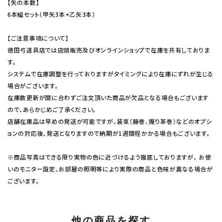
【矢の本数】
6本組セット（甲矢3本+乙矢3本）
【ご注意事項について】
徳田弓道具店では店頭販売及びオンラインショップで在庫を共有しておりま
す。
システムで在庫調整を行っておりますがタイミングにより在庫にずれが生じる
場合がございます。
在庫数更新が間に合わずご注文頂いた商品が欠品となる場合もございます
ので、あらかじめご了承ください。
店舗在庫品は早めの発送が可能ですが、装束（籐巻、握り革巻）などのオプシ
ョンの対応後、発送となりますので納期が1週間程かかる場合もございます。
※商品写真はできる限り実物の色に近づけるよう徹底しておりますが、 お使
いのモニター設定、お部屋の照明等により実際の商品と色味が異なる場合が
ございます。
他の商品を探す