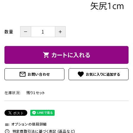
－
＋
数量
カートに入れる
shopping_cart
mail_outline
favorite
お問い合わせ
在庫状況:
残り1セット
オプションの値段詳細
toc
特定商取引法に基づく表記 (返品など)
error_outline