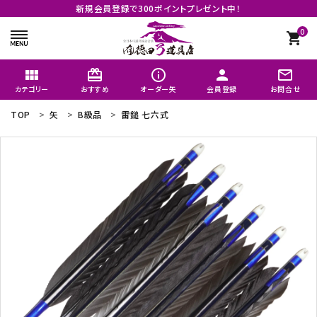
新規会員登録で300ポイントプレゼント中！
0
shopping_cart
view_module
card_giftcard
info_outline
person
mail_outline
カテゴリー
おすすめ
オーダー矢
会員登録
お問合せ
TOP
矢
B級品
雷鎚 七六式
search
矢のオーダーメイド
おすすめ
商品カテゴリー
よく購入される商品