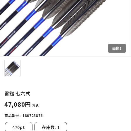
INFORMATIOM
よくあるご質問
配送方法
お支払方法
プライバシーポリシー
画像1
特定商取引法について
お問い合わせ
English
雷鎚 七六式
ACCOUNT MENU
ようこそ ゲスト 様
47,080円
税込
商品番号 :
186728876
meeting_room
person
ログイン
新規会員登録
470pt
在庫数: 1