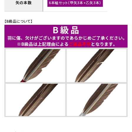
矢の本数
6本組セット（甲矢3本+乙矢3本）
【B級品について】