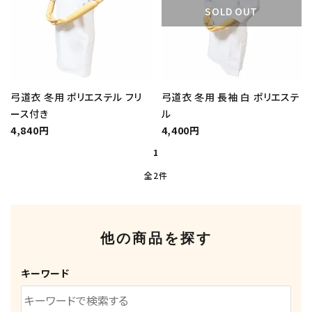
INFORMATIOM
SOLD OUT
よくあるご質問
配送方法
お支払方法
弓道衣 冬用 ポリエステル フリ
弓道衣 冬用 長袖 白 ポリエステ
ース付き
ル
プライバシーポリシー
4,840円
4,400円
特定商取引法について
1
お問い合わせ
全2件
English
ACCOUNT MENU
他の商品を探す
ようこそ ゲスト 様
キーワード
meeting_room
person
ログイン
新規会員登録