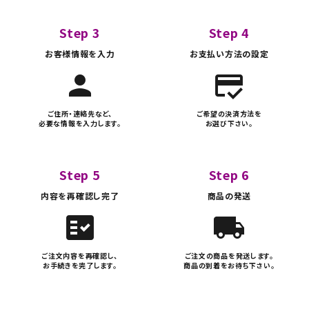
Step 3
Step 4
検索する
お客様情報を入力
お支払い方法の設定
person
credit_score
ご住所・連絡先など、
ご希望の決済方法を
必要な情報を入力します。
お選び下さい。
Step 5
Step 6
内容を再確認し完了
商品の発送
fact_check
local_shipping
ご注文内容を再確認し、
ご注文の商品を発送します。
お手続きを完了します。
商品の到着をお待ち下さい。