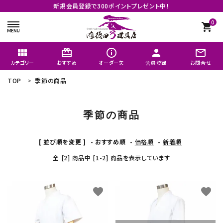
新規会員登録で300ポイントプレゼント中！
0
shopping_cart
view_module
card_giftcard
info_outline
person
mail_outline
カテゴリー
おすすめ
オーダー矢
会員登録
お問合せ
TOP
季節の商品
search
季節の商品
矢のオーダーメイド
[ 並び順を変更 ]
-
おすすめ順
-
価格順
-
新着順
おすすめ
全 [2] 商品中 [1-2] 商品を表示しています
商品カテゴリー
favorite
favorite
よく購入される商品