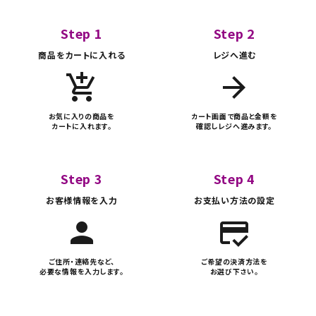
Step 1
Step 2
商品をカートに入れる
レジへ進む
add_shopping_cart
arrow_forward
お気に入りの商品を
カート画面で商品と金額を
カートに入れます。
確認しレジへ進みます。
Step 3
Step 4
お客様情報を入力
お支払い方法の設定
person
credit_score
ご住所・連絡先など、
ご希望の決済方法を
必要な情報を入力します。
お選び下さい。