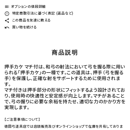
オプションの値段詳細
toc
特定商取引法に基づく表記 (返品など)
error_outline
この商品を友達に教える
share
買い物を続ける
undo
商品説明
押手カケ マチ付は、和弓の射法において弓を握る際に用い
られる「押手カケ」の一種です。この道具は、押手（弓を握る
手）を保護し、正確な射をサポートするために使用されま
す。
マチ付きは押手部分の形状にフィットするよう設計されてお
り、使用時の快適性と安定感が向上します。マチがあること
で、弓の握りに必要な余裕を持たせ、適切な力のかかり方を
実現します。
【ご注意事項について】
徳田弓道具店では店頭販売及びオンラインショップで在庫を共有しておりま