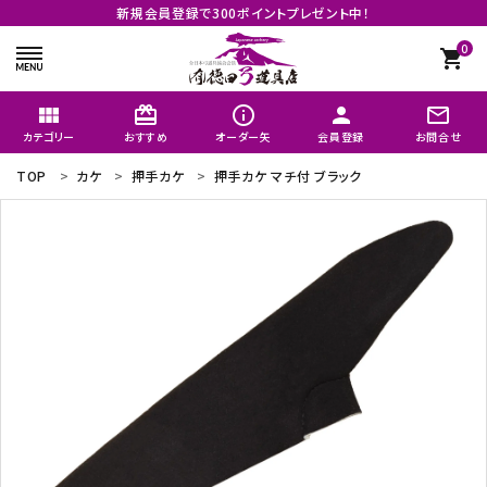
新規会員登録で300ポイントプレゼント中！
0
shopping_cart
view_module
card_giftcard
info_outline
person
mail_outline
カテゴリー
おすすめ
オーダー矢
会員登録
お問合せ
TOP
カケ
押手カケ
押手カケ マチ付 ブラック
search
矢のオーダーメイド
おすすめ
商品カテゴリー
よく購入される商品