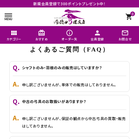
新規会員登録で300ポイントプレゼント中！
0
shopping_cart
view_module
card_giftcard
info_outline
person
mail_outline
カテゴリー
おすすめ
オーダー矢
会員登録
お問合せ
よくあるご質問（FAQ）
search
シャフトのみ・羽根のみの販売はしていますか？
矢のオーダーメイド
申し訳ございませんが、単体での販売はしておりません。
おすすめ
中古の弓具のお取扱いがありますか？
商品カテゴリー
申し訳ございませんが、保証の観点から中古弓具の買取・販売
よく購入される商品
はしておりません。