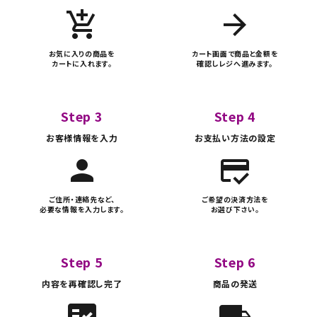
add_shopping_cart
arrow_forward
お気に入りの商品を
カート画面で商品と金額を
カートに入れます。
確認しレジへ進みます。
Step 3
Step 4
お客様情報を入力
お支払い方法の設定
person
credit_score
ご住所・連絡先など、
ご希望の決済方法を
必要な情報を入力します。
お選び下さい。
Step 5
Step 6
内容を再確認し完了
商品の発送
fact_check
local_shipping