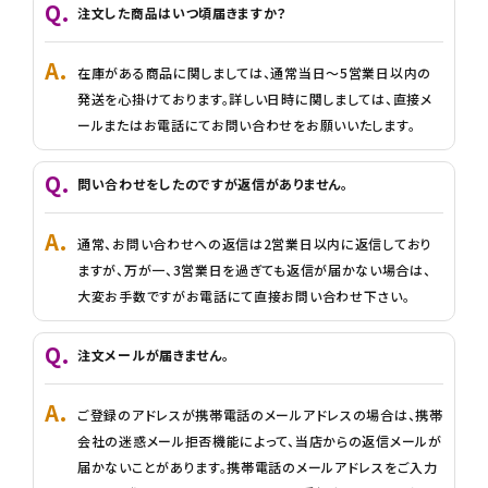
INFORMATIOM
注文した商品はいつ頃届きますか？
よくあるご質問
在庫がある商品に関しましては、通常当日～5営業日以内の
配送方法
発送を心掛けております。詳しい日時に関しましては、直接メ
ールまたはお電話にてお問い合わせをお願いいたします。
お支払方法
プライバシーポリシー
問い合わせをしたのですが返信がありません。
特定商取引法について
通常、お問い合わせへの返信は2営業日以内に返信しており
お問い合わせ
ますが、万が一、3営業日を過ぎても返信が届かない場合は、
English
大変お手数ですがお電話にて直接お問い合わせ下さい。
ACCOUNT MENU
注文メールが届きません。
ようこそ ゲスト 様
ご登録のアドレスが携帯電話のメールアドレスの場合は、携帯
meeting_room
person
ログイン
新規会員登録
会社の迷惑メール拒否機能によって、当店からの返信メールが
届かないことがあります。携帯電話のメールアドレスをご入力